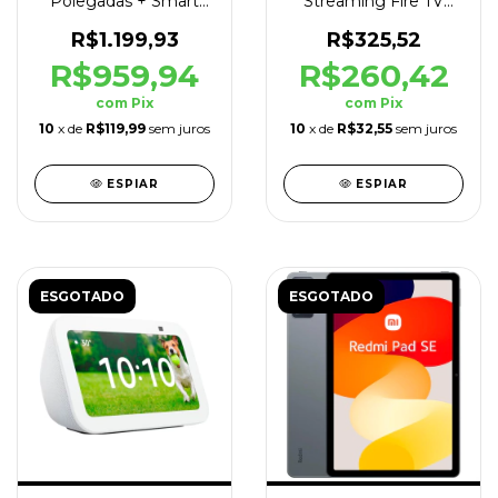
Polegadas + Smart
Streaming Fire TV
Box TV Stick Smart
Stick 3° Geração Wifi
Preto
R$1.199,93
R$325,52
R$959,94
R$260,42
com
Pix
com
Pix
10
x de
R$119,99
sem juros
10
x de
R$32,55
sem juros
ESPIAR
ESPIAR
ESGOTADO
ESGOTADO