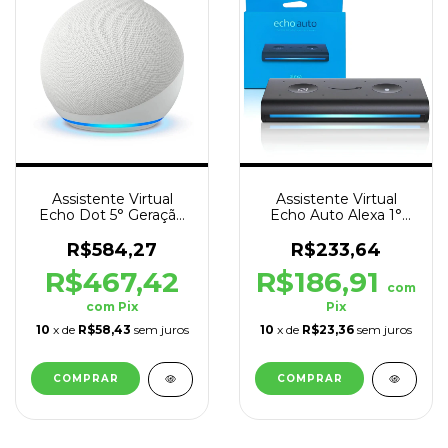
Assistente Virtual
Assistente Virtual
Echo Dot 5° Geração
Echo Auto Alexa 1°
Alexa Branco
Geração P/ Carro
Preto
R$584,27
R$233,64
R$467,42
R$186,91
com
com
Pix
Pix
10
x de
R$58,43
sem juros
10
x de
R$23,36
sem juros