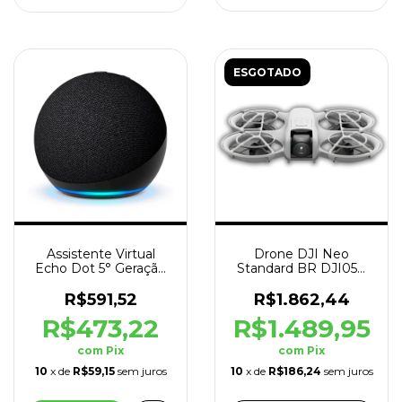
ESGOTADO
Assistente Virtual
Drone DJI Neo
Echo Dot 5° Geração
Standard BR DJI050
Alexa Preto
4K Cinza
R$591,52
R$1.862,44
R$473,22
R$1.489,95
com
Pix
com
Pix
10
x de
R$59,15
sem juros
10
x de
R$186,24
sem juros