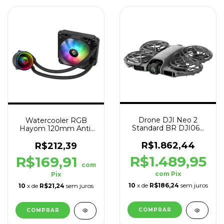
Drone DJI Neo 2
Watercooler RGB
Standard BR DJI069
Hayom 120mm Anti-
4K Cinza-Escuro
Leak TDP 180W
FC1314 Preto
R$1.862,44
R$212,39
R$1.489,95
R$169,91
com
com
Pix
Pix
10
x de
R$186,24
sem juros
10
x de
R$21,24
sem juros