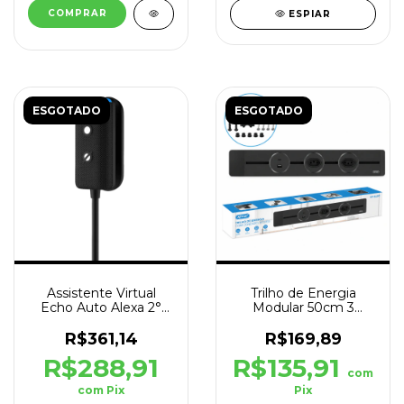
ESPIAR
ESGOTADO
ESGOTADO
Assistente Virtual
Trilho de Energia
Echo Auto Alexa 2°
Modular 50cm 3
Geração P/ Carro
Tomadas Removiveis
Preto
USB C
R$361,14
R$169,89
R$288,91
R$135,91
com
com
Pix
Pix