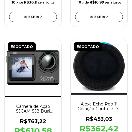
10
x de
R$36,11
sem juros
10
x de
R$16,99
sem juros
ESPIAR
ESPIAR
ESGOTADO
ESGOTADO
Alexa Echo Pop 1ª
Câmera de Ação
Geração Controle De
SJCAM SJ8 Dual
Voz Smart Speaker
Screen 12 MP WiFi
R$453,03
Preto
R$763,22
R$362,42
R$610,58