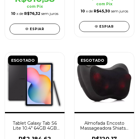
com
Pix
com
Pix
10
x de
R$45,30
sem juros
10
x de
R$76,32
sem juros
ESPIAR
ESPIAR
ESGOTADO
ESGOTADO
Tablet Galaxy Tab S6
Almofada Encosto
Lite 10.4" 64GB 4GB
Massageadora Shiatsu
RAM + Caneta Cinza
Pillow Onistek
R$2.184,62
R$120,17