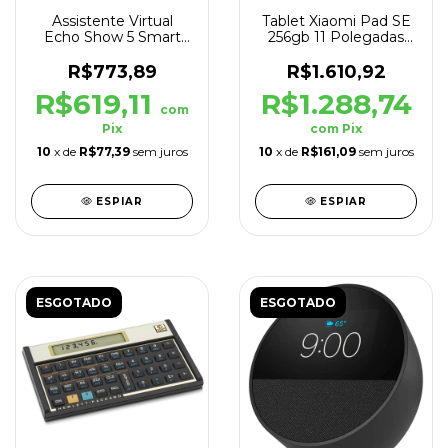
Assistente Virtual
Tablet Xiaomi Pad SE
Echo Show 5 Smart
256gb 11 Polegadas
Display 5.5" 3°G Branco
8gb de RAM Cinza
R$773,89
R$1.610,92
R$619,11
R$1.288,74
com
Pix
com
Pix
10
x de
R$77,39
sem juros
10
x de
R$161,09
sem juros
ESPIAR
ESPIAR
ESGOTADO
ESGOTADO