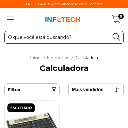
FRETE GRÁTIS Para Ribeirão Preto e Bonfim!!
0
Início
>
Eletrônicos
>
Calculadora
Calculadora
Filtrar
ESGOTADO