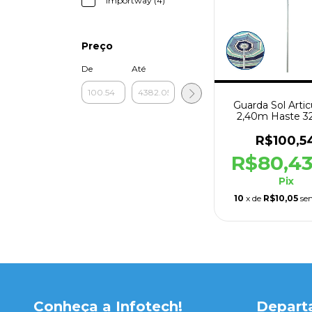
Importway (4)
Preço
De
Até
Guarda Sol Artic
2,40m Haste 
Azul Listra
R$100,5
R$80,4
Pix
10
x de
R$10,05
se
Conheça a Infotech!
Depart