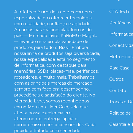
GTA Tech
A Infotech é uma loja de e-commerce
especializada em oferecer tecnologia
Periféricos
com qualidade, confiança e agilidade.
Atuamos nas maiores plataformas do
Informátic
país — Mercado Livre, KaBuM! e Magalu
— levando uma ampla variedade de
Conectivid
produtos para todo o Brasil. Embora
nossa linha de produtos seja diversificada,
Eletrônicos
nossa especialidade está no segmento
de informática, com destaque para
Para Casa
memórias, SSDs, placas-mãe, periféricos,
roteadores, e muito mais. Trabalhamos
Outros
com as principais marcas do mercado,
sempre com foco em desempenho,
Contato
procedência e satisfação do cliente. No
Mercado Livre, somos reconhecidos
Trocas e D
como Mercado Líder Gold, selo que
atesta nossa excelência em
Política de
atendimento, entrega rápida e
Garantia e
compromisso com o consumidor. Cada
pedido é tratado com seriedade,