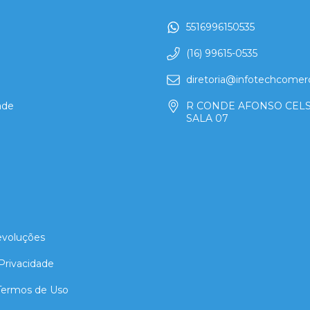
5516996150535
(16) 99615-0535
a
diretoria@infotechcomerc
ade
R CONDE AFONSO CELS
SALA 07
evoluções
 Privacidade
 Termos de Uso