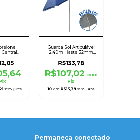
brelone
Guarda Sol Articulável
 Central
2,40m Haste 32mm
0M Redondo
Azul Escuro Liso
l
82,05
R$133,78
05,64
R$107,02
com
Pix
Pix
21
sem juros
10
x de
R$13,38
sem juros
Permaneça conectado