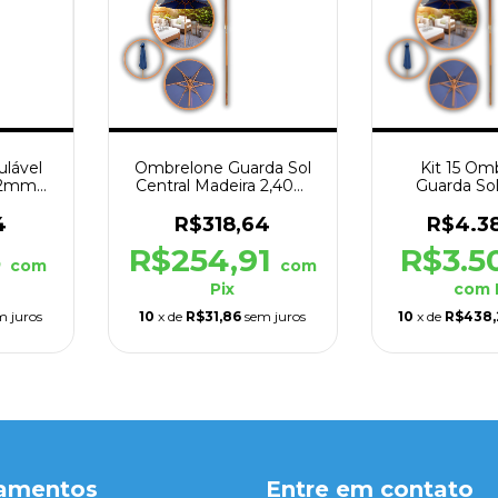
ulável
Ombrelone Guarda Sol
Kit 15 Om
32mm
Central Madeira 2,40M
Guarda Sol
do
Redondo Azul
Madeira 2,4
Azu
4
R$318,64
R$4.3
3
R$254,91
R$3.5
com
com
Pix
com
m juros
10
x de
R$31,86
sem juros
10
x de
R$438,
amentos
Entre em contato