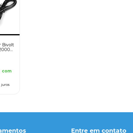
 Bivolt
 2000
8
com
 juros
amentos
Entre em contato