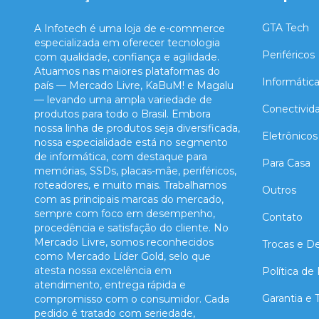
GTA Tech
A Infotech é uma loja de e-commerce
especializada em oferecer tecnologia
Periféricos
com qualidade, confiança e agilidade.
Atuamos nas maiores plataformas do
Informátic
país — Mercado Livre, KaBuM! e Magalu
— levando uma ampla variedade de
Conectivid
produtos para todo o Brasil. Embora
nossa linha de produtos seja diversificada,
Eletrônicos
nossa especialidade está no segmento
de informática, com destaque para
Para Casa
memórias, SSDs, placas-mãe, periféricos,
roteadores, e muito mais. Trabalhamos
Outros
com as principais marcas do mercado,
sempre com foco em desempenho,
Contato
procedência e satisfação do cliente. No
Mercado Livre, somos reconhecidos
Trocas e D
como Mercado Líder Gold, selo que
atesta nossa excelência em
Política de
atendimento, entrega rápida e
Garantia e
compromisso com o consumidor. Cada
pedido é tratado com seriedade,