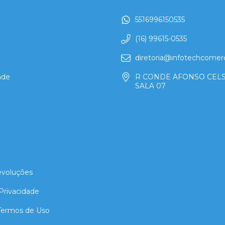
5516996150535
(16) 99615-0535
a
diretoria@infotechcomerc
ade
R CONDE AFONSO CELS
SALA 07
evoluções
 Privacidade
 Termos de Uso