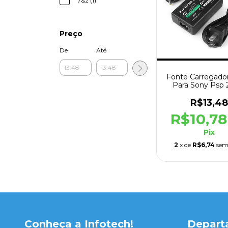
7&z (1)
Preço
De
Até
Fonte Carregador
Para Sony Psp
110v/220v
R$13,48
R$10,7
Pix
2
x de
R$6,74
sem
Conheça a Infotech!
Depart