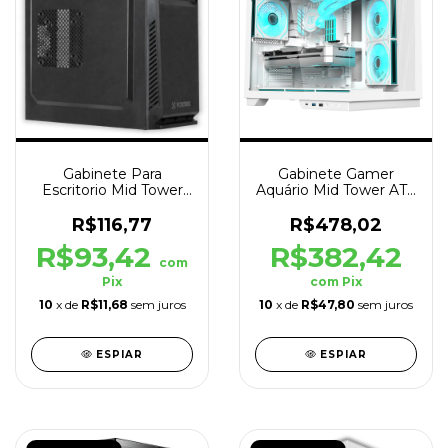
Gabinete Para
Gabinete Gamer
Escritorio Mid Tower
Aquário Mid Tower ATX
ATX Sem Fonte Preto
Clarity Max Branco
R$116,77
R$478,02
R$93,42
R$382,42
com
Pix
com
Pix
10
x de
R$11,68
sem juros
10
x de
R$47,80
sem juros
ESPIAR
ESPIAR