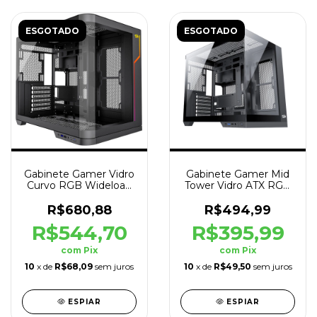
ESGOTADO
ESGOTADO
Gabinete Gamer Vidro
Gabinete Gamer Mid
Curvo RGB Wideload
Tower Vidro ATX RGB
Extreme Preto
Wideload Pro Preto
R$680,88
R$494,99
R$544,70
R$395,99
com
Pix
com
Pix
10
x de
R$68,09
sem juros
10
x de
R$49,50
sem juros
ESPIAR
ESPIAR