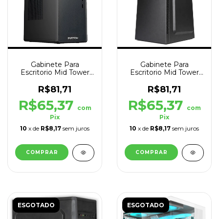
Gabinete Para
Gabinete Para
Escritorio Mid Tower
Escritorio Mid Tower
ATX Hayom Office
ATX Rhino Office USB
GB1752
3.0
R$81,71
R$81,71
R$65,37
R$65,37
com
com
Pix
Pix
10
x de
R$8,17
sem juros
10
x de
R$8,17
sem juros
ESGOTADO
ESGOTADO