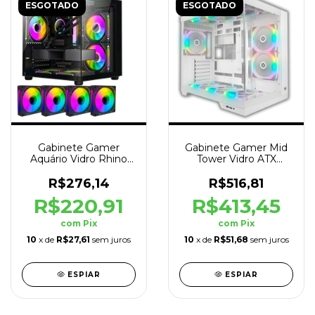
ESGOTADO
ESGOTADO
Gabinete Gamer
Gabinete Gamer Mid
Aquário Vidro Rhino
Tower Vidro ATX
com 4 Cooler Fans
Wideload Pro Branco
RGB
R$276,14
R$516,81
R$220,91
R$413,45
com
Pix
com
Pix
10
x de
R$27,61
sem juros
10
x de
R$51,68
sem juros
ESPIAR
ESPIAR