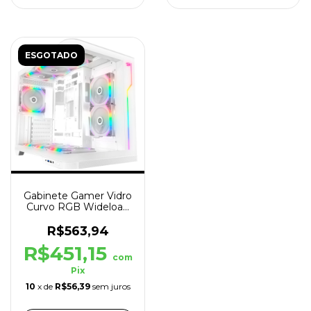
ESGOTADO
Gabinete Gamer Vidro
Curvo RGB Wideload
Extreme Branco
R$563,94
R$451,15
com
Pix
10
x de
R$56,39
sem juros