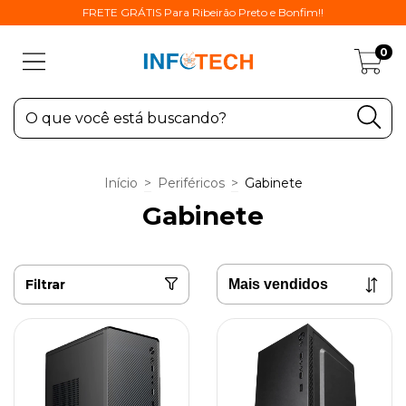
FRETE GRÁTIS Para Ribeirão Preto e Bonfim!!
0
Início
>
Periféricos
>
Gabinete
Gabinete
Filtrar