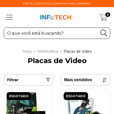
FRETE GRÁTIS Para Ribeirão Preto e Bonfim!!
0
Início
>
Informática
>
Placas de Video
Placas de Video
Filtrar
ESGOTADO
ESGOTADO