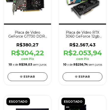
Placa de Video
Placa de Vídeo RTX
GeForce GT730 DDR5
3060 GeForce 12gb
PCIe 128bit 4gb Preto
GDDR6 192bits Preto
R$380,27
R$2.567,43
R$304,22
R$2.053,94
com
Pix
com
Pix
10
x de
R$38,03
sem juros
10
x de
R$256,74
sem juros
ESPIAR
ESPIAR
ESGOTADO
ESGOTADO