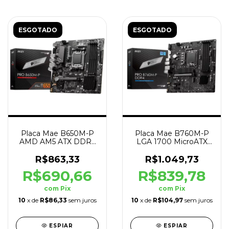
ESGOTADO
ESGOTADO
Placa Mae B650M-P
Placa Mae B760M-P
AMD AM5 ATX DDR5
LGA 1700 MicroATX
HDMI 256gb Preto
M.2 HDMI/VGA 128gb
DDR4
R$863,33
R$1.049,73
R$690,66
R$839,78
com
Pix
com
Pix
10
x de
R$86,33
sem juros
10
x de
R$104,97
sem juros
ESPIAR
ESPIAR