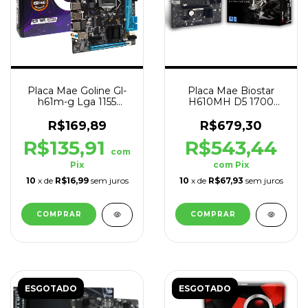
Placa Mae Goline Gl-
Placa Mae Biostar
h61m-g Lga 1155
H610MH D5 1700
DDR3 HDMI/VGA
DDR5 48gb HDMI
Micro ATX
Micro ATX
R$169,89
R$679,30
R$135,91
R$543,44
com
Pix
com
Pix
10
x de
R$16,99
sem juros
10
x de
R$67,93
sem juros
ESGOTADO
ESGOTADO