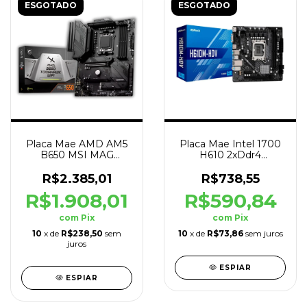
ESGOTADO
ESGOTADO
Placa Mae AMD AM5
Placa Mae Intel 1700
B650 MSI MAG
H610 2xDdr4
Tomahawk DDR5
Hdmi/Vga 12°G
HDMI 7º/8º/9°G
H610M-HDV
R$2.385,01
R$738,55
R$1.908,01
R$590,84
com
Pix
com
Pix
10
x de
R$238,50
sem
10
x de
R$73,86
sem juros
juros
ESPIAR
ESPIAR