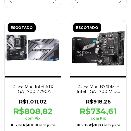
ESGOTADO
ESGOTADO
Placa Mae Intel ATX
Placa Mae B760M-E
LGA 1700 Z790A
Intel LGA 1700 Micro
Silver Ddr5 Hdmi
ATX DDR4 HDMI
12º/13ºG
64gb
R$1.011,02
R$918,26
R$808,82
R$734,61
com
Pix
com
Pix
10
x de
R$101,10
sem juros
10
x de
R$91,83
sem juros