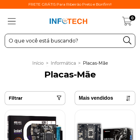
FRETE GRÁTIS Para Ribeirão Preto e Bonfim!!
0
Início
>
Informática
>
Placas-Mãe
Placas-Mãe
Filtrar