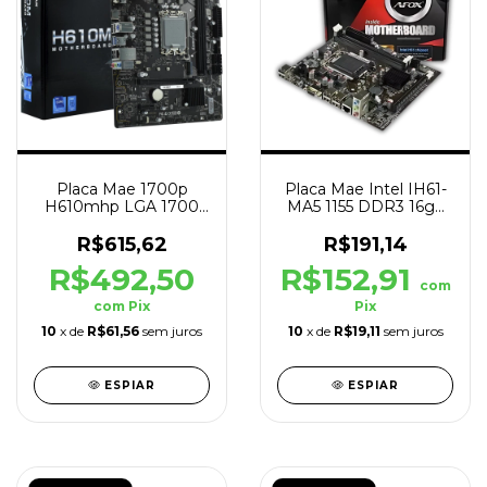
Placa Mae 1700p
Placa Mae Intel IH61-
H610mhp LGA 1700
MA5 1155 DDR3 16gb
M.2 HDMI/VGA DDR4
HDMI/VGA Micro ATX
Preto
R$615,62
R$191,14
R$492,50
R$152,91
com
com
Pix
Pix
10
x de
R$61,56
sem juros
10
x de
R$19,11
sem juros
ESPIAR
ESPIAR