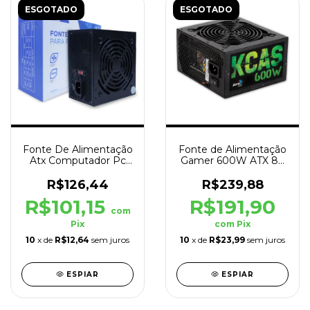
ESGOTADO
ESGOTADO
Fonte De Alimentação
Fonte de Alimentação
Atx Computador Pc
Gamer 600W ATX 80
Amd Intel 500w Bivolt
Plus KCAS Preto
R$126,44
R$239,88
R$101,15
R$191,90
com
Pix
com
Pix
10
x de
R$12,64
sem juros
10
x de
R$23,99
sem juros
ESPIAR
ESPIAR