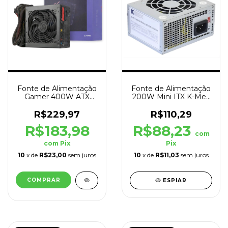
Fonte de Alimentação
Fonte de Alimentação
Gamer 400W ATX
200W Mini ITX K-Mex
Black Hawk 80 Plus
PB-200CNF Preto
Preto
R$229,97
R$110,29
R$183,98
R$88,23
com
com
Pix
Pix
10
x de
R$23,00
sem juros
10
x de
R$11,03
sem juros
ESPIAR