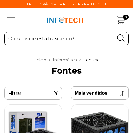
FRETE GRÁTIS Para Ribeirão Preto e Bonfim!!
0
Início
>
Informática
>
Fontes
Fontes
Filtrar