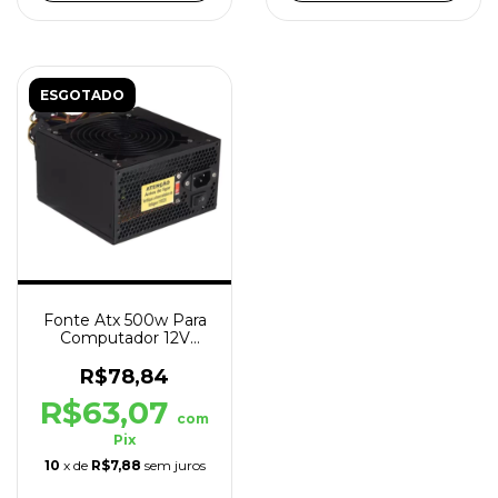
ESGOTADO
Fonte Atx 500w Para
Computador 12V
Bivolt Preto Sem
Cabo
R$78,84
R$63,07
com
Pix
10
x de
R$7,88
sem juros